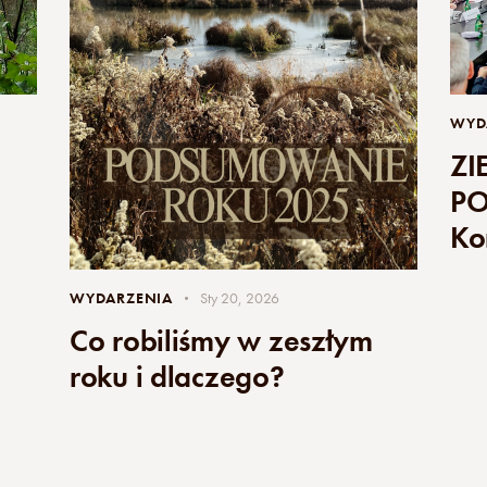
WYD
ZI
PO
Ko
WYDARZENIA
Sty 20, 2026
Co robiliśmy w zeszłym
roku i dlaczego?