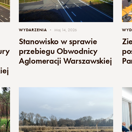
WYDARZENIA
Maj 14, 2026
WYD
Stanowisko w sprawie
Zi
ury
przebiegu Obwodnicy
po
Aglomeracji Warszawskiej
Pa
iej