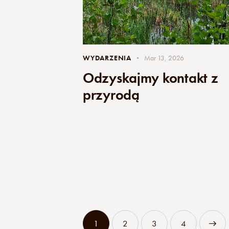
WYDARZENIA
Mar 13, 2026
Odzyskajmy kontakt z
przyrodą
1
2
3
>
4