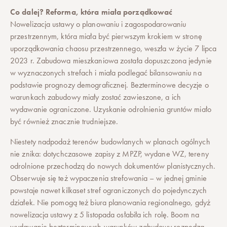
Co dalej? Reforma, która miała porządkować
Nowelizacja ustawy o planowaniu i zagospodarowaniu
przestrzennym, która miała być pierwszym krokiem w stronę
uporządkowania chaosu przestrzennego, weszła w życie 7 lipca
2023 r. Zabudowa mieszkaniowa została dopuszczona jedynie
w wyznaczonych strefach i miała podlegać bilansowaniu na
podstawie prognozy demograficznej. Bezterminowe decyzje o
warunkach zabudowy miały zostać zawieszone, a ich
wydawanie ograniczone. Uzyskanie odrolnienia gruntów miało
być również znacznie trudniejsze.
Niestety nadpodaż terenów budowlanych w planach ogólnych
nie znika: dotychczasowe zapisy z MPZP, wydane WZ, tereny
odrolnione przechodzą do nowych dokumentów planistycznych.
Obserwuje się też wypaczenia strefowania – w jednej gminie
powstaje nawet kilkaset stref ograniczonych do pojedynczych
działek. Nie pomogą też biura planowania regionalnego, gdyż
nowelizacja ustawy z 5 listopada osłabiła ich rolę. Boom na
wydawanie bezterminowych warunków zabudowy rozpędza