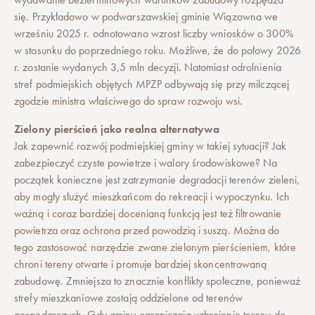
się. Przykładowo w podwarszawskiej gminie Wiązowna we
wrześniu 2025 r. odnotowano wzrost liczby wniosków o 300%
w stosunku do poprzedniego roku. Możliwe, że do połowy 2026
r. zostanie wydanych 3,5 mln decyzji. Natomiast odrolnienia
stref podmiejskich objętych MPZP odbywają się przy milczącej
zgodzie ministra właściwego do spraw rozwoju wsi.
Zielony pierścień jako realna alternatywa
Jak zapewnić rozwój podmiejskiej gminy w takiej sytuacji? Jak
zabezpieczyć czyste powietrze i walory środowiskowe? Na
początek konieczne jest zatrzymanie degradacji terenów zieleni,
aby mogły służyć mieszkańcom do rekreacji i wypoczynku. Ich
ważną i coraz bardziej docenianą funkcją jest też filtrowanie
powietrza oraz ochrona przed powodzią i suszą. Można do
tego zastosować narzędzie zwane zielonym pierścieniem, które
chroni tereny otwarte i promuje bardziej skoncentrowaną
zabudowę. Zmniejsza to znacznie konflikty społeczne, ponieważ
strefy mieszkaniowe zostają oddzielone od terenów
gospodarczych. Gdy gminy ograniczają uzbrojenie terenu do