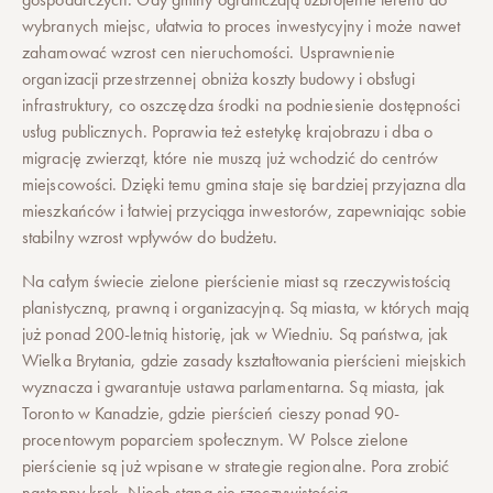
wybranych miejsc, ułatwia to proces inwestycyjny i może nawet
zahamować wzrost cen nieruchomości. Usprawnienie
organizacji przestrzennej obniża koszty budowy i obsługi
infrastruktury, co oszczędza środki na podniesienie dostępności
usług publicznych. Poprawia też estetykę krajobrazu i dba o
migrację zwierząt, które nie muszą już wchodzić do centrów
miejscowości. Dzięki temu gmina staje się bardziej przyjazna dla
mieszkańców i łatwiej przyciąga inwestorów, zapewniając sobie
stabilny wzrost wpływów do budżetu.
Na całym świecie zielone pierścienie miast są rzeczywistością
planistyczną, prawną i organizacyjną. Są miasta, w których mają
już ponad 200-letnią historię, jak w Wiedniu. Są państwa, jak
Wielka Brytania, gdzie zasady kształtowania pierścieni miejskich
wyznacza i gwarantuje ustawa parlamentarna. Są miasta, jak
Toronto w Kanadzie, gdzie pierścień cieszy ponad 90-
procentowym poparciem społecznym. W Polsce zielone
pierścienie są już wpisane w strategie regionalne. Pora zrobić
następny krok. Niech staną się rzeczywistością.