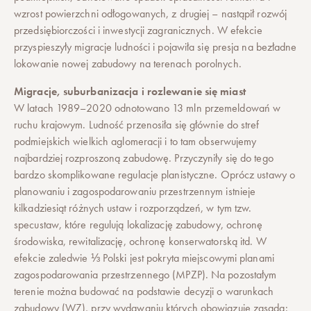
wzrost powierzchni odłogowanych, z drugiej – nastąpił rozwój
przedsiębiorczości i inwestycji zagranicznych. W efekcie
przyspieszyły migracje ludności i pojawiła się presja na bezładne
lokowanie nowej zabudowy na terenach porolnych.
Migracje, suburbanizacja i rozlewanie się miast
W latach 1989–2020 odnotowano 13 mln przemeldowań w
ruchu krajowym. Ludność przenosiła się głównie do stref
podmiejskich wielkich aglomeracji i to tam obserwujemy
najbardziej rozproszoną zabudowę. Przyczyniły się do tego
bardzo skomplikowane regulacje planistyczne. Oprócz ustawy o
planowaniu i zagospodarowaniu przestrzennym istnieje
kilkadziesiąt różnych ustaw i rozporządzeń, w tym tzw.
specustaw, które regulują lokalizację zabudowy, ochronę
środowiska, rewitalizację, ochronę konserwatorską itd. W
efekcie zaledwie ⅓ Polski jest pokryta miejscowymi planami
zagospodarowania przestrzennego (MPZP). Na pozostałym
terenie można budować na podstawie decyzji o warunkach
zabudowy (WZ), przy wydawaniu których obowiązuje zasada: