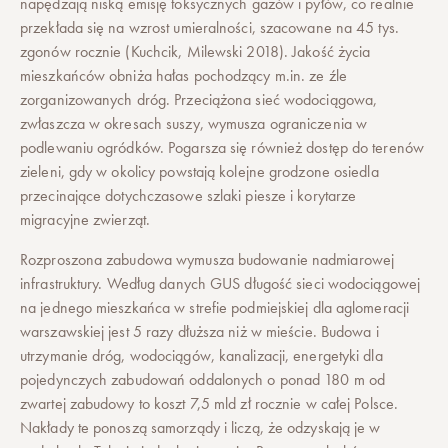
napędzają niską emisję toksycznych gazów i pyłów, co realnie
przekłada się na wzrost umieralności, szacowane na 45 tys.
zgonów rocznie (Kuchcik, Milewski 2018). Jakość życia
mieszkańców obniża hałas pochodzący m.in. ze źle
zorganizowanych dróg. Przeciążona sieć wodociągowa,
zwłaszcza w okresach suszy, wymusza ograniczenia w
podlewaniu ogródków. Pogarsza się również dostęp do terenów
zieleni, gdy w okolicy powstają kolejne grodzone osiedla
przecinające dotychczasowe szlaki piesze i korytarze
migracyjne zwierząt.
Rozproszona zabudowa wymusza budowanie nadmiarowej
infrastruktury. Według danych GUS długość sieci wodociągowej
na jednego mieszkańca w strefie podmiejskiej dla aglomeracji
warszawskiej jest 5 razy dłuższa niż w mieście. Budowa i
utrzymanie dróg, wodociągów, kanalizacji, energetyki dla
pojedynczych zabudowań oddalonych o ponad 180 m od
zwartej zabudowy to koszt 7,5 mld zł rocznie w całej Polsce.
Nakłady te ponoszą samorządy i liczą, że odzyskają je w