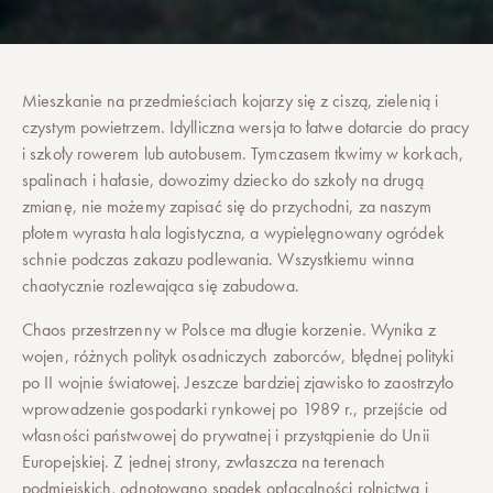
Mieszkanie na przedmieściach kojarzy się z ciszą, zielenią i
czystym powietrzem. Idylliczna wersja to łatwe dotarcie do pracy
i szkoły rowerem lub autobusem. Tymczasem tkwimy w korkach,
spalinach i hałasie, dowozimy dziecko do szkoły na drugą
zmianę, nie możemy zapisać się do przychodni, za naszym
płotem wyrasta hala logistyczna, a wypielęgnowany ogródek
schnie podczas zakazu podlewania. Wszystkiemu winna
chaotycznie rozlewająca się zabudowa.
Chaos przestrzenny w Polsce ma długie korzenie. Wynika z
wojen, różnych polityk osadniczych zaborców, błędnej polityki
po II wojnie światowej. Jeszcze bardziej zjawisko to zaostrzyło
wprowadzenie gospodarki rynkowej po 1989 r., przejście od
własności państwowej do prywatnej i przystąpienie do Unii
Europejskiej. Z jednej strony, zwłaszcza na terenach
podmiejskich, odnotowano spadek opłacalności rolnictwa i